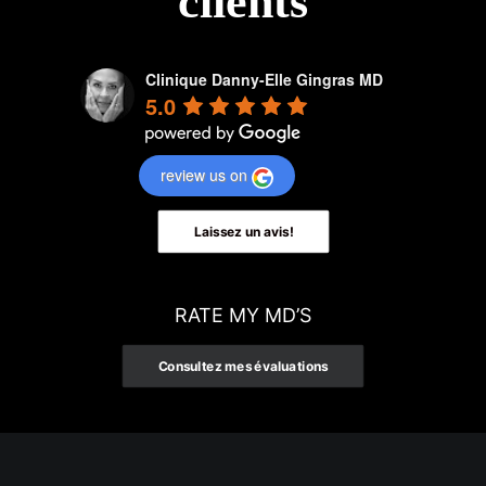
clients
Clinique Danny-Elle Gingras MD
5.0
review us on
Laissez un avis!
RATE MY MD’S
Consultez mes évaluations